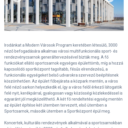
Irodánkat a Modern Városok Program keretében létesülő, 3000
néző befogadására alkalmas városi multifunkcionális sport- és
rendezvénycsarnok generáltervezésével bízták meg. A fő
funkciókat ellátó sportcsarnok egységes épülettömb, míg a hozzá
kapcsolódó sportközpont tagoltabb, fésűs elrendezésű, a
funkcionális egységeket belső udvarokra szervező beépítésnek
köszönhetően. Az épület főbejárata a közpark mentén, a város
felé néző sarkon helyezkedik el, így a város felől érkező látogatók
felé nyit, kerékpárral, gyalogosan vagy közösségi közlekedéssel is
egyaránt jól megközelíthető. A két fő rendeltetési egység mentén
az épület építése két ütemben tervezett, első ütemben a
Sportcsarnok, második ütemben a Sportközpont épül meg.
Koncertek, kulturális rendezvények alkalmával a sportcsarnokban