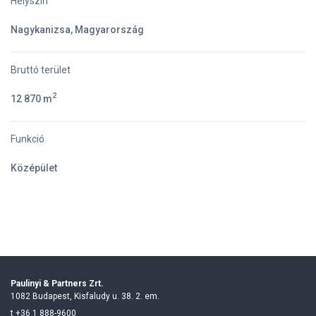
Helyszín
Nagykanizsa, Magyarország
Bruttó terület
2
12 870 m
Funkció
Középület
Paulinyi & Partners Zrt.
1082 Budapest, Kisfaludy u. 38. 2. em.
t
+36 1 888-9600