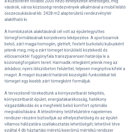
a küzdőtéren további 2000 néző elhelyezése lehetséges, míg
vásárok, városi közösségi rendezvények alkalmával a mobil lelátó
összecsukásával kb. 2428 m2 alapterületű rendezvénytér
alakítható ki.
A homlokzatok alakításánál cél volt az épületegyüttes
tömegformálásának konzekvens leképezése. A sportcsarnok
belső, zárt magja homogén, glettelt, festett burkolatú kubusként
jelenik meg, míg a zárt tömeget körülölelő közlekedő és
előcsarnoktér függönyfala transzparensen határolja le a
közönségforgalom tereit. Harmadik rétegként jelenik meg az
árkádsor, nyers látszóbeton felülettel, teljesen megnyitva kifelé a
magot. A magot északról határoló kiszolgáló funkciókkal teli
tömeget egy kisebb zárt tömegként formáljuk.
A tervezésnél törekedtünk a környezetbarát telepítés,
környezetbarát épület, energiatakarékosság, hatékony
vízgazdálkodás és a megfelelő belső komfort optimális
megvalósítására. A létesítmény tetőfelületére napelemes
rendszer részére biztosítjuk az elhelyezhetőség és az épület
villamos hálózatára csatlakoztatás lehetőségét, lehetővé téve
ezáltal 4 db háztartási méretű kiserőmű mértékű rendszer