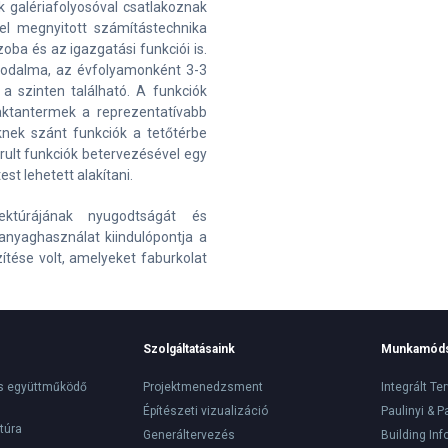
k galériafolyosóval csatlakoznak
tel megnyitott számítástechnika
oba és az igazgatási funkciói is.
irodalma, az évfolyamonként 3-3
 szinten található. A funkciók
aktantermek a reprezentatívabb
knek szánt funkciók a tetőtérbe
rult funkciók betervezésével egy
t lehetett alakítani.
ektúrájának nyugodtságát és
anyaghasználat kiindulópontja a
ítése volt, amelyeket faburkolat
Szolgáltatásaink
Munkamód
s együttműködő
Projektmenedzsment
Integrált Te
Építészeti vizualizáció
Paulinyi & P
túra
Generáltervezés
Building In