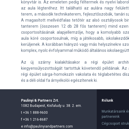
könyvtár is. Az emeleten pedig féltermek és nyelvi laboro
az aula légteréhez. Itt található az aulára nagy felület
terem, a második technikaterem, fejlesztőszobák, tanári sz
A magasított mellvédfalas tetőtér az alsó osztályosok b
tanterem (összesen 12 db 28 fős tanterem) mind ezen a
csoportosításának alapjellemzője, hogy a komolyabb sz
aula köré csoportosulnak, míg a játékosabb, iskolakezdő
kerüljenek. A korábban hiányzó vagy más helyszínekre szo
komplex, nyolc évfolyammal működő általános iskolaegyüttes
Az új szárny kialakításakor a régi épület archit
kiegyensúlyozottságát tartottuk követendő példának. Az 
régi épület sárga-homokszín vakolata és téglabetétes dísz
és a déli oldal fa árnyékolói egészítenek ki.
Paulinyi & Partners Zrt.
Rólunk
1082 Budapest, Kisfaludy u. 38. 2. em.
Munkatársaink é
t
+36 1 888-9600
partnereink
f
+36 1 216-8687
Cégcsoport struk
e
info@paulinyiandpartners.com