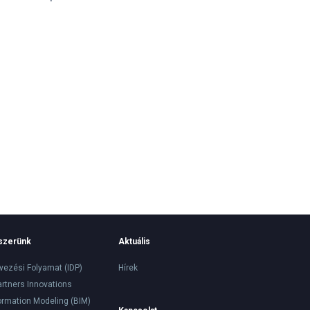
szerünk
Aktuális
rvezési Folyamat (IDP)
Hírek
artners Innovations
formation Modeling (BIM)