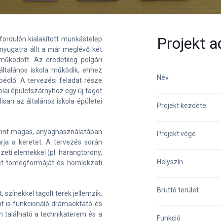
Projekt a
dfordulón kialakított munkástelep
l nyugatra állt a már meglévő két
működött. Az eredetileg polgári
általános iskola működik, ehhez
Név
édlő. A tervezési feladat része
olai épületszárnyhoz egy új tagot
san az általános iskola épületei
Projekt kezdete
szint magas, anyaghasználatában
Projekt vége
árja a keretet. A tervezés során
szeti elemekkel (pl. harangtorony,
Helyszín
ület tömegformáját és homlokzati
Bruttó terület
, színekkel tagolt terek jellemzik.
t is funkcionáló drámaoktató és
 található a technikaterem és a
Funkció