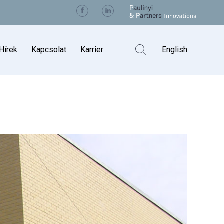
Visit us on Facebook
Visit us on Linkedin
Kereső kapcs
Hírek
Kapcsolat
Karrier
English