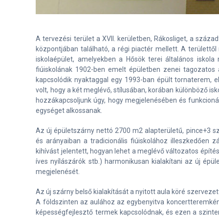
A tervezési terület a XVII. kerületben, Rákosliget, a száza
központjában található, a régi piactér mellett. A területtő
iskolaépület, amelyekben a Hősök terei általános iskola 
fiúiskolának 1902-ben emelt épületben zenei tagozatos 
kapcsolódik nyaktaggal egy 1993-ban épült tornaterem, eb
volt, hogy a két meglévő, stílusában, korában különböző isk
hozzákapcsoljunk úgy, hogy megjelenésében és funkcionáli
egységet alkossanak.
Az új épületszárny nettó 2700 m2 alapterületű, pince+3 
és arányaiban a tradicionális fiúiskolához illeszkedően z
kihívást jelentett, hogyan lehet a meglévő változatos építé
íves nyílászárók stb.) harmonikusan kialakítani az új ép
megjelenését.
Az új szárny belső kialakítását a nyitott aula köré szervezett
A földszinten az aulához az egybenyitva koncertteremkén
képességfejlesztő termek kapcsolódnak, és ezen a szinten