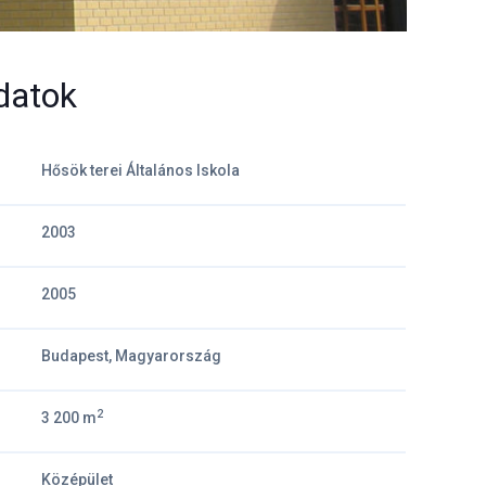
datok
Hősök terei Általános Iskola
2003
2005
Budapest, Magyarország
2
3 200 m
Középület