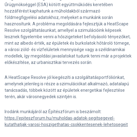
Űrügynökséggel (ESA) kötött együttműködés keretében
hozzáférést kaphatunk a műholdakból származó
földmegfigyelési adatokhoz, melyeket a munkánk során
hasznosítunk. A probléma megoldására fejlesztjük a HeatScape
Resolve szolgáltatásunkat, amellyel a szimulációink képesek
lesznek figyelembe venni a hőszigeteket befolyásoló tényezőket,
mint az albedo érték, az épületek és burkolatok hőtároló tömege,
a városi zöld- és vízfelületek mennyisége vagy a széldinamikai
modellek, így megoldási javaslatokat tudunk tenni már a projektek
előkészítése, az urbanisztikai tervezés során.
A HeatScape Resolve jól kiegészíti a szolgáltatásportfóliónkat,
amelynek jelenleg is része a szimulációkat alkalmazó, adatalapú
tanácsadás, többek között az épületek energetikai fejlesztése
terén, akár városnegyedek szintjén is.
Irodánk munkájáról az Építészfórum is beszámolt:
https://epiteszforum.hu/muholdas-adatok-segitsegevel-
kutathatjak-varosi-hoszigethatas-csokkentesenek-lehetosegeit