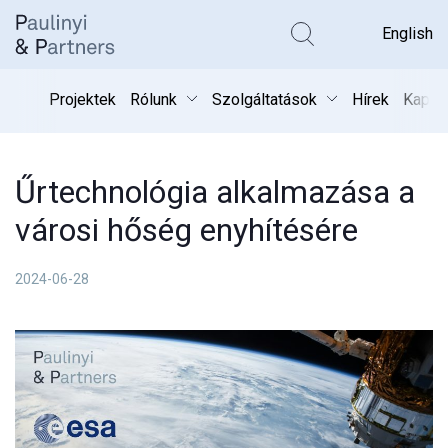
Kereső k
English
Projektek
Rólunk
Szolgáltatások
Hírek
Kapcs
Űrtechnológia alkalmazása a
városi hőség enyhítésére
2024-06-28