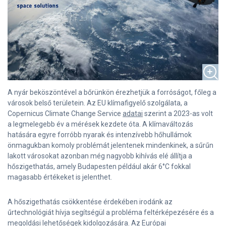
A nyár beköszöntével a bőrünkön érezhetjük a forróságot, főleg a
városok belső területein. Az EU klímafigyelő szolgálata, a
Copernicus Climate Change Service
adatai
szerint a 2023-as volt
a legmelegebb év a mérések kezdete óta. A klímaváltozás
hatására egyre forróbb nyarak és intenzívebb hőhullámok
önmagukban komoly problémát jelentenek mindenkinek, a sűrűn
lakott városokat azonban még nagyobb kihívás elé állítja a
hőszigethatás, amely Budapesten például akár 6°C fokkal
magasabb értékeket is jelenthet.
A hőszigethatás csökkentése érdekében irodánk az
űrtechnológiát hívja segítségül a probléma feltérképezésére és a
megoldási lehetőségek kidolgozására. Az Európai