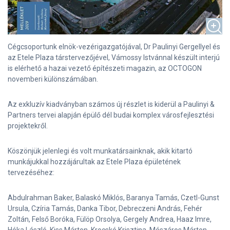
Cégcsoportunk elnök-vezérigazgatójával, Dr Paulinyi Gergellyel és
az Etele Plaza társtervezőjével, Vámossy Istvánnal készült interjú
is elérhető a hazai vezető építészeti magazin, az OCTOGON
novemberi különszámában.
Az exkluzív kiadványban számos új részlet is kiderül a Paulinyi &
Partners tervei alapján épülő dél budai komplex városfejlesztési
projektekről.
Köszönjük jelenlegi és volt munkatársainknak, akik kitartó
munkájukkal hozzájárultak az Etele Plaza épületének
tervezéséhez:
Abdulrahman Baker, Balaskó Miklós, Baranya Tamás, Czetl-Gunst
Ursula, Czíria Tamás, Danka Tibor, Debreczeni András, Fehér
Zoltán, Felső Boróka, Fülöp Orsolya, Gergely Andrea, Haaz Imre,
Hóka László, Kiss Márton, Krocskó Krisztina, Mészáros Márton,