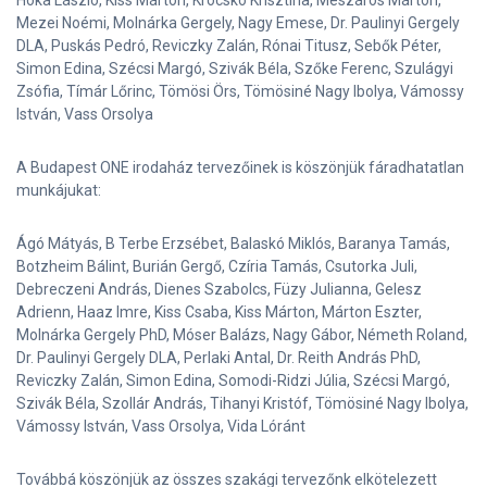
Mezei Noémi, Molnárka Gergely, Nagy Emese, Dr. Paulinyi Gergely
DLA, Puskás Pedró, Reviczky Zalán, Rónai Titusz, Sebők Péter,
Simon Edina, Szécsi Margó, Szivák Béla, Szőke Ferenc, Szulágyi
Zsófia, Tímár Lőrinc, Tömösi Örs, Tömösiné Nagy Ibolya, Vámossy
István, Vass Orsolya
A Budapest ONE irodaház tervezőinek is köszönjük fáradhatatlan
munkájukat:
Ágó Mátyás, B Terbe Erzsébet, Balaskó Miklós, Baranya Tamás,
Botzheim Bálint, Burián Gergő, Czíria Tamás, Csutorka Juli,
Debreczeni András, Dienes Szabolcs, Füzy Julianna, Gelesz
Adrienn, Haaz Imre, Kiss Csaba, Kiss Márton, Márton Eszter,
Molnárka Gergely PhD, Móser Balázs, Nagy Gábor, Németh Roland,
Dr. Paulinyi Gergely DLA, Perlaki Antal, Dr. Reith András PhD,
Reviczky Zalán, Simon Edina, Somodi-Ridzi Júlia, Szécsi Margó,
Szivák Béla, Szollár András, Tihanyi Kristóf, Tömösiné Nagy Ibolya,
Vámossy István, Vass Orsolya, Vida Lóránt
Továbbá köszönjük az összes szakági tervezőnk elkötelezett