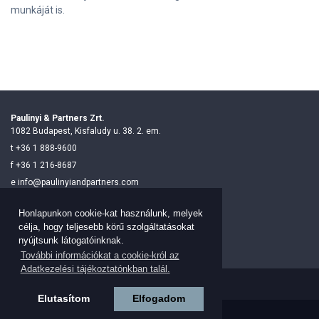
munkáját is.
Paulinyi & Partners Zrt.
1082 Budapest, Kisfaludy u. 38. 2. em.
t
+36 1 888-9600
f
+36 1 216-8687
e
info@paulinyiandpartners.com
Honlapunkon cookie-kat használunk, melyek
Visit us on Facebook
Visit us on Linkedi
célja, hogy teljesebb körű szolgáltatásokat
nyújtsunk látogatóinknak.
További információkat a cookie-król az
Adatkezelési tájékoztatónkban talál.
OLDALTÉRKÉP
Elutasítom
Elfogadom
© 2026 Paulinyi & Partners Minden jog fenntartva