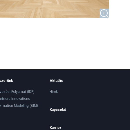
szerünk
Aktuális
rvezési Folyamat (IDP)
Hírek
artners Innovations
formation Modeling (BIM)
Kapcsolat
Karrier