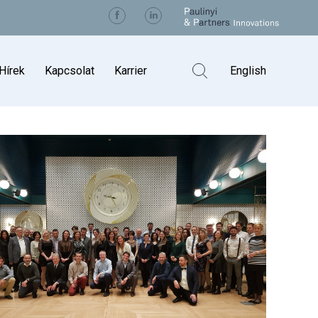
Visit us on Facebook
Visit us on Linkedin
Kereső kapcs
Hírek
Kapcsolat
Karrier
English