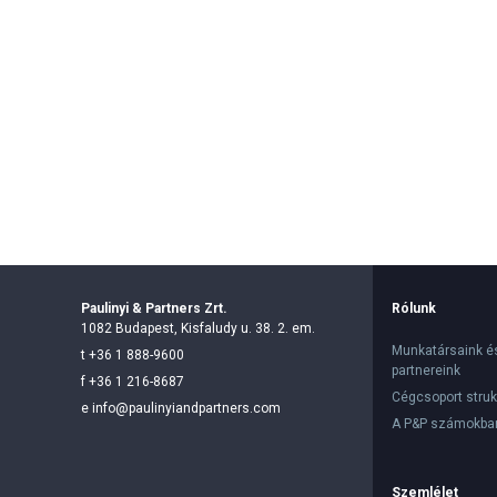
Paulinyi & Partners Zrt.
Rólunk
1082 Budapest, Kisfaludy u. 38. 2. em.
Munkatársaink é
t
+36 1 888-9600
partnereink
f
+36 1 216-8687
Cégcsoport struk
e
info@paulinyiandpartners.com
A P&P számokba
Szemlélet